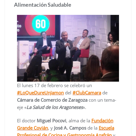
Alimentación Saludable
El lunes 17 de febrero se celebró un
#LoQueDureUnJamon
del
#ClubCamara
de
Cámara de Comercio de Zaragoza
con un tema-
eje «
La Salud de los Aragoneses
«.
El doctor
Miguel Pocovi
, alma de la
Fundación
Grande Covián
, y
José A. Campos
de la
Escuela
Profesional de Cocina y Gastronomía Azafrán
y