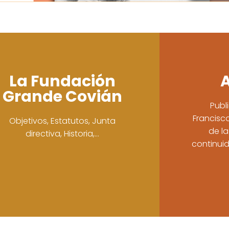
La Fundación
A
Grande Covián
Publ
Francis
Objetivos, Estatutos, Junta
de l
directiva, Historia,...
continuid