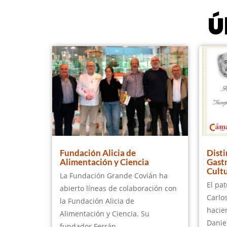
Ú
Fundación Alicia de
Disti
Alimentación y Ciencia
Gast
Cult
La Fundación Grande Covián ha
El pa
abierto líneas de colaboración con
Carlo
la Fundación Alicia de
hacie
Alimentación y Ciencia. Su
Danie
fundador Ferrán...