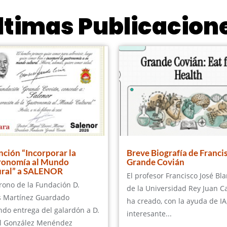
ltimas Publicacion
nción “Incorporar la
Breve Biografía de Franci
ronomía al Mundo
Grande Covián
ural” a SALENOR
El profesor Francisco José Bl
trono de la Fundación D.
de la Universidad Rey Juan C
s Martínez Guardado
ha creado, con la ayuda de IA
ndo entrega del galardón a D.
interesante...
l González Menéndez