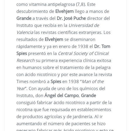
como vitamina antipelagrosa (7,8). Este
descubrimiento de
Elvehjem
llego a manos de
Grande
a través del
Dr. José Puche
director del
Instituto que recibía en la
Universidad de
Valencia
las revistas científicas extranjeras. Los
resultados de
Elvehjem
se diseminaron
rápidamente y ya en enero de 1938 el
Dr. Tom
Spies
presentó en la
Central Society of Clinical
Research
su primera experiencia clínica exitosa
en humanos sobre el tratamiento de la pelagra
con ácido nicotínico y por este avance la revista
Times nombró a
Spies
en 1938 “
Man of the
Year
”. Con ayuda de uno de los químicos del
Instituto, don
Ángel del Campo
,
Grande
consiguió fabricar ácido nicotínico a partir de la
nicotina que fue requisada en establecimientos
de productos agrícolas y de jardinería. Al ir
aumentando el número de pacientes se hizo
necesario fabricar más ácido nicotínico y esto se